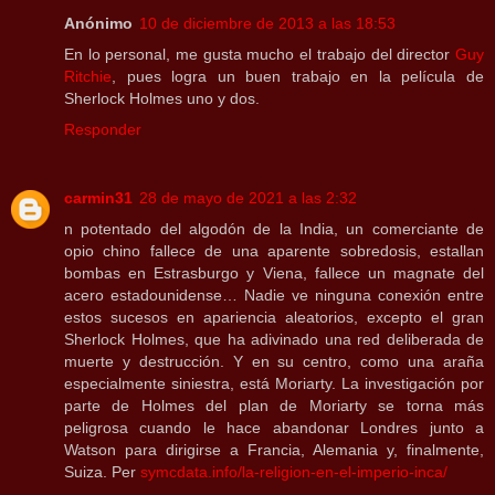
Anónimo
10 de diciembre de 2013 a las 18:53
En lo personal, me gusta mucho el trabajo del director
Guy
Ritchie
, pues logra un buen trabajo en la película de
Sherlock Holmes uno y dos.
Responder
carmin31
28 de mayo de 2021 a las 2:32
n potentado del algodón de la India, un comerciante de
opio chino fallece de una aparente sobredosis, estallan
bombas en Estrasburgo y Viena, fallece un magnate del
acero estadounidense… Nadie ve ninguna conexión entre
estos sucesos en apariencia aleatorios, excepto el gran
Sherlock Holmes, que ha adivinado una red deliberada de
muerte y destrucción. Y en su centro, como una araña
especialmente siniestra, está Moriarty. La investigación por
parte de Holmes del plan de Moriarty se torna más
peligrosa cuando le hace abandonar Londres junto a
Watson para dirigirse a Francia, Alemania y, finalmente,
Suiza. Per
symcdata.info/la-religion-en-el-imperio-inca/