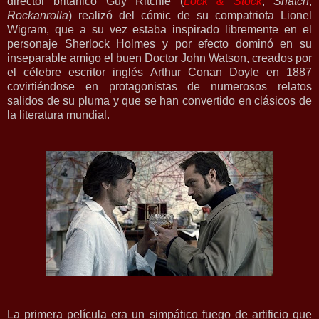
director británico Guy Ritchie (
Lock & Stock
,
Snatch
,
Rockanrolla
) realizó del cómic de su compatriota Lionel
Wigram, que a su vez estaba inspirado libremente en el
personaje Sherlock Holmes y por efecto dominó en su
inseparable amigo el buen Doctor John Watson, creados por
el célebre escritor inglés Arthur Conan Doyle en 1887
covirtiéndose en protagonistas de numerosos relatos
salidos de su pluma y que se han convertido en clásicos de
la literatura mundial.
La primera película era un simpático fuego de artificio que