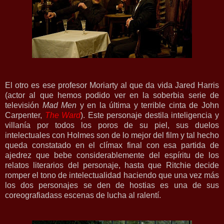
El otro es ese profesor Moriarty al que da vida Jared Harris
(actor al que hemos podido ver en la soberbia serie de
televisión
Mad Men
y en la última y terrible cinta de John
Carpenter,
The Ward
). Este personaje destila inteligencia y
villanía por todos los poros de su piel, sus duelos
intelectuales con Holmes son de lo mejor del film y tal hecho
queda constatado en el clímax final con esa partida de
ajedrez que bebe considerablemente del espíritu de los
relatos literarios del personaje, hasta que Ritchie decide
romper el tono de intelectualidad haciendo que una vez más
los dos personajes se den de hostias es una de sus
coreografiadass escenas de lucha al ralentí.